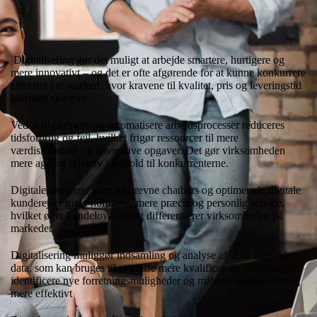
Digitalisering gør det muligt at arbejde smartere, hurtigere og
mere innovativt – og det er ofte afgørende for at kunne konkurrere
effektivt i et marked, hvor kravene til kvalitet, pris og leveringstid
konstant skærpes.
Ved at digitalisere og automatisere arbejdsprocesser reduceres
tidsforbrug og fejl, hvilket frigør ressourcer til mere
værdiskabende og innovative opgaver. Det gør virksomheden
mere agil og effektiv i forhold til konkurrenterne.
Digitale løsninger som AI-drevne chatbots og optimerede digitale
kunderejser giver hurtigere, mere præcis og personlig service,
hvilket øger kundeloyalitet og differentierer virksomheden på
markedet.
Digitalisering muliggør indsamling og analyse af store mængder
data, som kan bruges til at træffe mere kvalificerede beslutninger,
identificere nye forretningsmuligheder og målrette markedsføring
mere effektivt