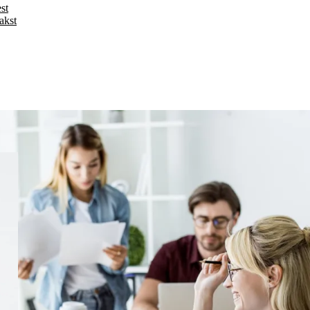
est
akst