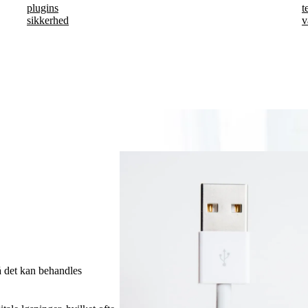
plugins
t
sikkerhed
v
så det kan behandles