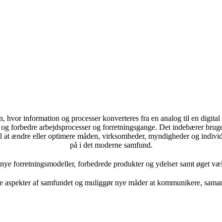
n, hvor information og processer konverteres fra en analog til en digita
le og forbedre arbejdsprocesser og forretningsgange. Det indebærer brugen
l at ændre eller optimere måden, virksomheder, myndigheder og individe
på i det moderne samfund.
l nye forretningsmodeller, forbedrede produkter og ydelser samt øget væ
lle aspekter af samfundet og muliggør nye måder at kommunikere, samarb